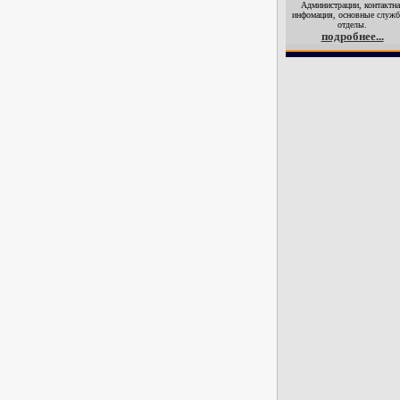
Администрации, контактна
инфомация, основные служб
отделы.
подробнее...