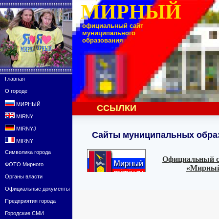
МИРНЫЙ
официальный сайт
муниципального
образования
Главная
О городе
МИРНЫЙ
ССЫЛКИ
MIRNY
MIRNYJ
Сайты муниципальных обра
MIRNY
Символика города
Официальный с
ФОТО Мирного
«Мирный»
Органы власти
Официальные документы
Предприятия города
Городские СМИ